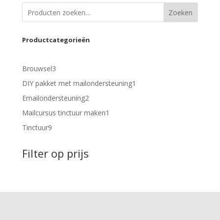
Zoeken
Productcategorieën
3
Brouwsel
3
producten
1
DIY pakket met mailondersteuning
1
product
2
Emailondersteuning
2
producten
1
Mailcursus tinctuur maken
1
product
9
Tinctuur
9
producten
Filter op prijs